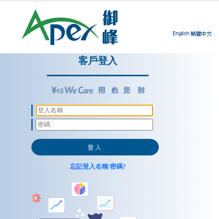
客戶登入
忘記登入名稱/密碼?